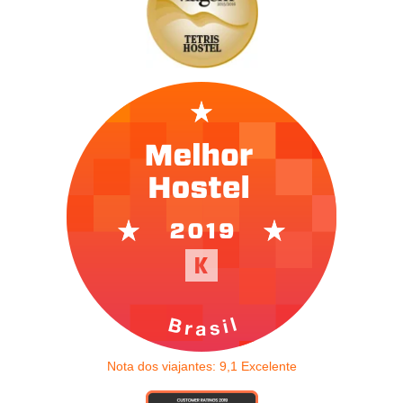
Nota dos viajantes:
9,1
Excelente