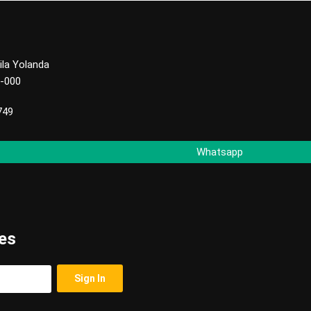
ila Yolanda
3-000
749
Whatsapp
es