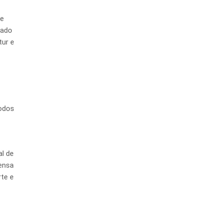
de
nado
tur e
todos
l de
ensa
te e