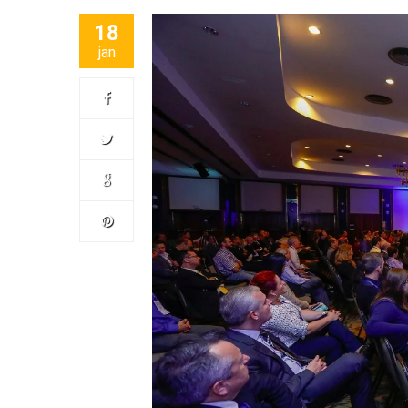
18
jan