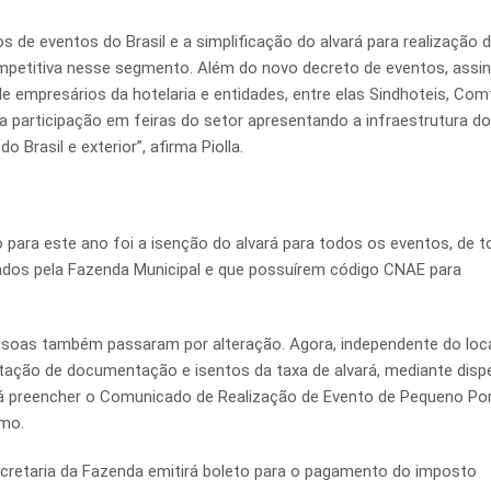
 de eventos do Brasil e a simplificação do alvará para realização 
ompetitiva nesse segmento. Além do novo decreto de eventos, assi
de empresários da hotelaria e entidades, entre elas Sindhoteis, Com
a participação em feiras do setor apresentando a infraestrutura do
Brasil e exterior”, afirma Piolla.
o para este ano foi a isenção do alvará para todos os eventos, de 
iados pela Fazenda Municipal e que possuírem código CNAE para
ssoas também passaram por alteração. Agora, independente do loca
tação de documentação e isentos da taxa de alvará, mediante disp
rá preencher o Comunicado de Realização de Evento de Pequeno Por
smo.
Secretaria da Fazenda emitirá boleto para o pagamento do imposto