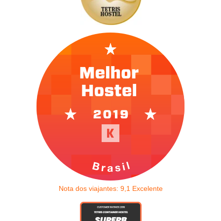
Nota dos viajantes:
9,1
Excelente