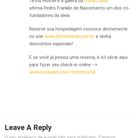
Tetris Hostel e a galera da
Local Cave
,
afirma Pedro Franklin do Nascimento um dos co-
fundadores da ideia.
Reserve sua hospedagem conosco diretamente
no site
www.tetrishostel.com.br
e tenha
descontos especiais!
E se você já possui uma reserva, é só clicar aqui
para fazer seu check-in online –>
www.localcave.com/tetrishostel
Leave A Reply
O seu endereço de e-mail não será publicado.
Campos