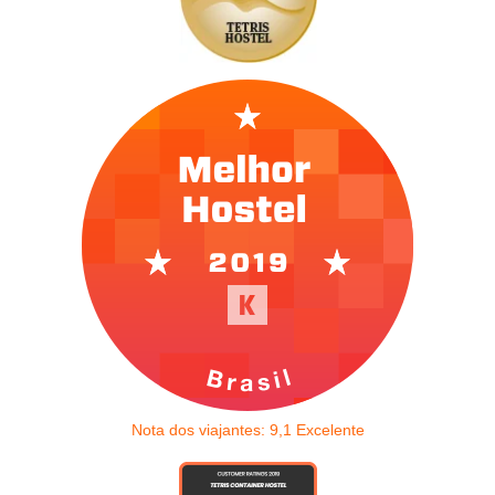
Nota dos viajantes:
9,1
Excelente