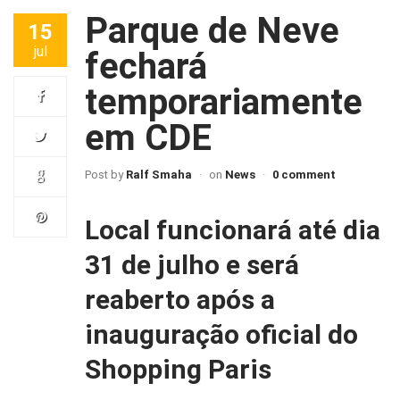
Parque de Neve
15
jul
fechará
temporariamente
em CDE
Post by
Ralf Smaha
on
News
0 comment
Local funcionará até dia
31 de julho e será
reaberto após a
inauguração oficial do
Shopping Paris