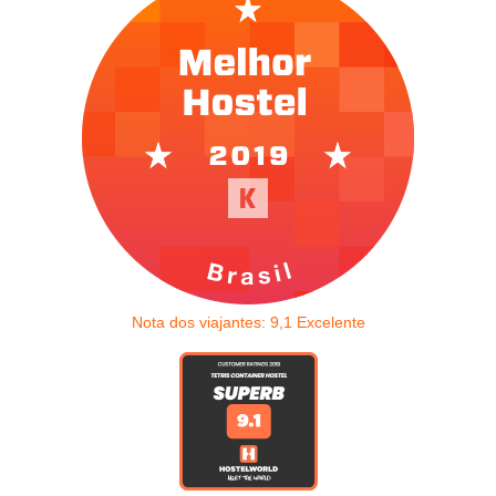
Nota dos viajantes:
9,1
Excelente