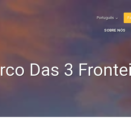
Português
F
SOBRE NÓS
co Das 3 Fronte