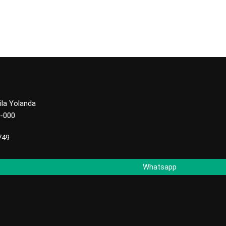
ila Yolanda
3-000
749
Whatsapp