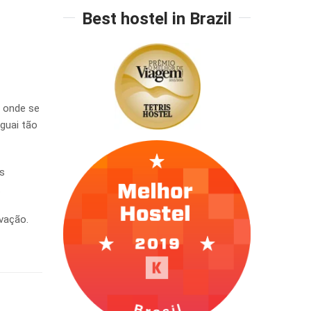
Best hostel in Brazil
, onde se
guai tão
ês
.
vação.